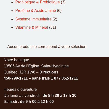
Probiotique & Prébiotique
(3)
Protéine & Acide aminé
(6)
Système immunitaire
(2)
Vitamine & Minéral
(51)
Aucun produit ne correspond à votre sélection.
Notre boutique
13505 Av de l’Église, Saint-Hyacinthe
Québec J2R 1W6 –
Directions
450-799-1711 – sans frais
1 877 852-1711
Heures d’ouverture
Du lundi au vendredi :
de 8 h 30 à 17 h 30
Samedi :
de 9 h 00 à 12 h 00